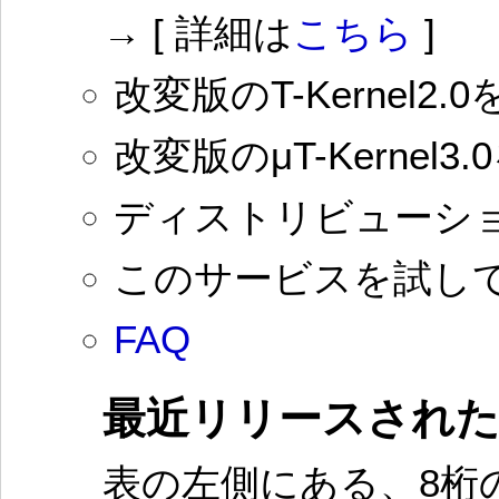
→ [ 詳細は
こちら
]
改変版のT-Kernel
改変版のμT-Kernel
ディストリビューシ
このサービスを試し
FAQ
最近リリースされ
表の左側にある、8桁