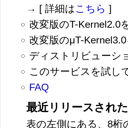
→ [ 詳細は
こちら
]
改変版のT-Kernel
改変版のμT-Kernel
ディストリビューシ
このサービスを試し
FAQ
最近リリースされ
表の左側にある、8桁